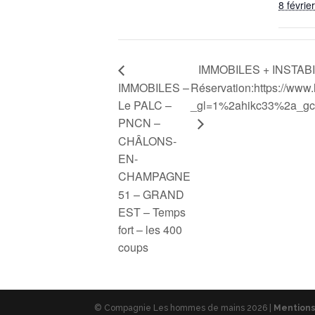
8 février
IMMOBILES + INSTABILE
IMMOBILES –
Réservation:https://www
Le PALC –
_gl=1%2ahikc33%2a_g
PNCN –
CHÂLONS-
EN-
CHAMPAGNE
51 – GRAND
EST – Temps
fort – les 400
coups
© Compagnie Les hommes de mains 2026 |
Mentions