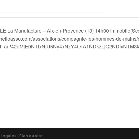
 La Manufacture – Aix-en-Provence (13) 14h00 Immobile(Scola
.helloasso.com/associations/compagnie-les-hommes-de-mains/
cl_au%2aMjE0NTIxNjU5Ny4xNzY4OTA1NDkzLjQ2NDIxNTM3
 légales
|
Plan du site