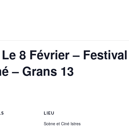
e 8 Février – Festival
né – Grans 13
LS
LIEU
Scène et Ciné Istres