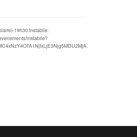
ire)-19h30 Instabile:
evenements/instabile?
MC4xNzY4OTA1NjIxLjE3Njg5MDU2MjA.