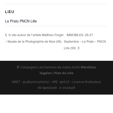
LIEU
Le Prato PNCN Lille
IMMOBILES- 26-27
In situ autour de l’artiste Matthieu Forget
– Musée de la Photographie de Nice (06)
Septembre – Le Prato – PNCN
Lille (59)
© Compagnie Les hommes de mains 2026 |
Mentions
légales
|
Plan du site
SIRET : 52484001400012 - APE : 9001Z - Licence Producteur
de Spectacle : 2-1040518