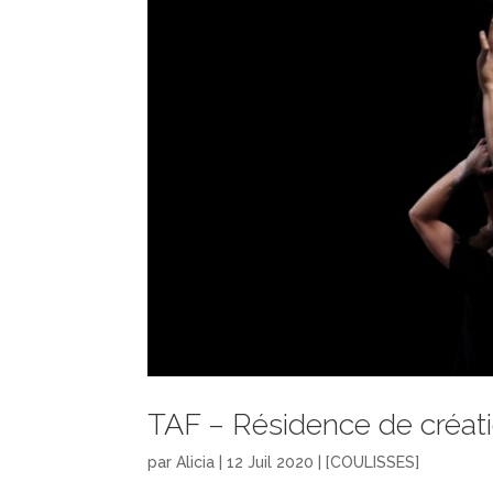
TAF – Résidence de créa
par
Alicia
|
12 Juil 2020
|
[COULISSES]