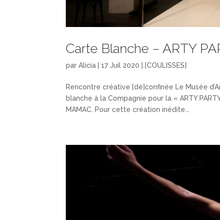
Carte Blanche – ARTY 
par
Alicia
|
17 Juil 2020
|
[COULISSES]
Rencontre créative [dé]confinée Le Musée d’
blanche à la Compagnie pour la « ARTY PARTY »
MAMAC. Pour cette création inédite...