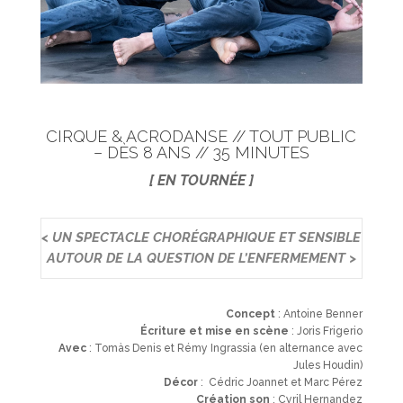
CIRQUE & ACRODANSE // TOUT PUBLIC
– DÈS 8 ANS // 35 MINUTES
[ EN TOURNÉE ]
< UN SPECTACLE CHORÉGRAPHIQUE ET SENSIBLE
AUTOUR DE LA QUESTION DE L’ENFERMEMENT >
Concept
: Antoine Benner
Écriture et mise en scène
: Joris Frigerio
Avec
: Tomàs Denis et Rémy Ingrassia
(en alternance avec
Jules Houdin)
Décor
: Cédric Joannet et Marc Pérez
Création son
: Cyril Hernandez