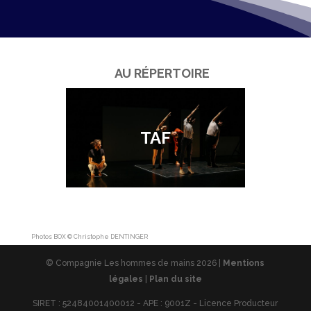
AU RÉPERTOIRE
TAF
Photos BOX © Christophe DENTINGER
© Compagnie Les hommes de mains 2026 |
Mentions
légales
|
Plan du site
SIRET : 52484001400012 - APE : 9001Z - Licence Producteur