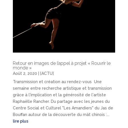
Retour en images de l’appel à projet « Rouvrir le
monde »
Août 2, 2020
|
[ACTU]
Transmission et création au rendez-vous Une
semaine entre recherche artistique et transmission
grâce à l'implication et la générosité de l'artiste
Raphaëlle Rancher. Du partage avec les jeunes du
Centre Social et Culturel "Les Amandiers" du Jas de
Bouffan autour de la découverte du mât chinois :...
lire plus